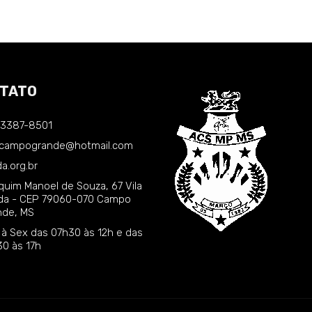
TATO
) 3387-8501
.campogrande@hotmail.com
a.org.br
quim Manoel de Souza, 67 Vila
nda - CEP 79060-070 Campo
nde, MS
 à Sex das 07h30 às 12h e das
30 às 17h