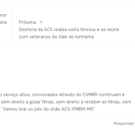
rior
ira
Próxima
Diretoria da ACS realiza visita técnica e se reúne
com veteranos do Vale do Ivinhema
m ao serviço ativo, convocados através do CVMRR continuam e
m direito a gozar férias, sem direito a receber as férias, sem
es. “Vamos tirar os pés do chão ACS-PMBM-MS”.
Responder