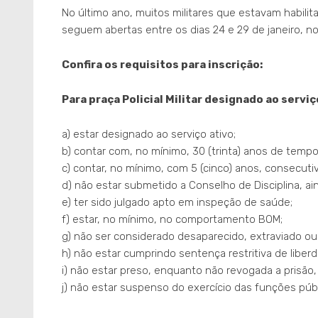
No último ano, muitos militares que estavam habilit
seguem abertas entre os dias 24 e 29 de janeiro, 
Confira os requisitos para inscrição:
Para praça Policial Militar designado ao servi
a) estar designado ao serviço ativo;
b) contar com, no mínimo, 30 (trinta) anos de tempo
c) contar, no mínimo, com 5 (cinco) anos, consecut
d) não estar submetido a Conselho de Disciplina, ai
e) ter sido julgado apto em inspeção de saúde;
f) estar, no mínimo, no comportamento BOM;
g) não ser considerado desaparecido, extraviado ou
h) não estar cumprindo sentença restritiva de liber
i) não estar preso, enquanto não revogada a prisão, 
j) não estar suspenso do exercício das funções públi