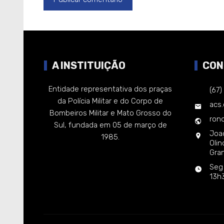
A INSTITUIÇÃO
CON
Entidade representativa dos praças
(67
da Polícia Militar e do Corpo de
acs
Bombeiros Militar e Mato Grosso do
rond
Sul, fundada em 05 de março de
Joa
1985.
Oli
Gra
Seg
13h