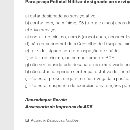
Para praça Policial Militar designado ao serviço
a) estar designado ao serviço ativo;
b) contar com, no mínimo, 35 (trinta e cinco) anos 
efetivo serviço;
c) contar, no mínimo, com 5 (cinco) anos, consecut
d) não estar submetido a Conselho de Disciplina, ai
e) ter sido julgado apto em inspeção de saúde;
f) estar, no mínimo, no comportamento BOM;
g) não ser considerado desaparecido, extraviado ou
h) não estar cumprindo sentença restritiva de liber
i) não estar preso, enquanto não revogada a prisão, 
j) não estar suspenso do exercício das funções públi
Jeozadaque Garcia
Assessoria de Imprensa da ACS
Posted in
Destaques
,
Notícias