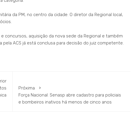
a categoria.
tária da PM, no centro da cidade. O diretor da Regional local,
ócios.
 e concursos, aquisição da nova sede da Regional e também
a pela ACS já está conclusa para decisão do juiz competente.
rior
tos
Próxima
nica
Força Nacional: Senasp abre cadastro para policiais
e bombeiros inativos há menos de cinco anos