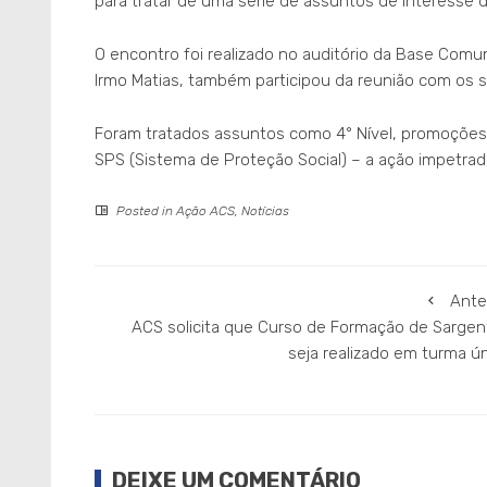
para tratar de uma série de assuntos de interesse d
O encontro foi realizado no auditório da Base Comuni
Irmo Matias, também participou da reunião com os s
Foram tratados assuntos como 4° Nível, promoções
SPS (Sistema de Proteção Social) – a ação impetrad
Posted in
Ação ACS
,
Notícias
Ante
ACS solicita que Curso de Formação de Sargen
seja realizado em turma ú
DEIXE UM COMENTÁRIO