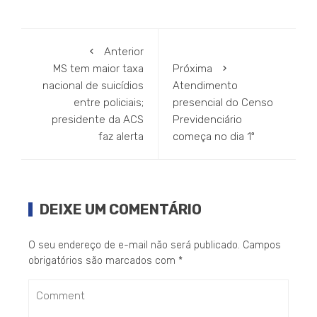
Anterior
MS tem maior taxa
Próxima
nacional de suicídios
Atendimento
entre policiais;
presencial do Censo
presidente da ACS
Previdenciário
faz alerta
começa no dia 1º
DEIXE UM COMENTÁRIO
O seu endereço de e-mail não será publicado.
Campos
obrigatórios são marcados com
*