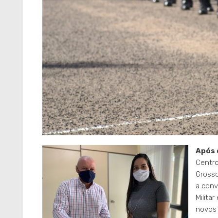
Após 
Centro
Grosso
a conv
Milita
novos 