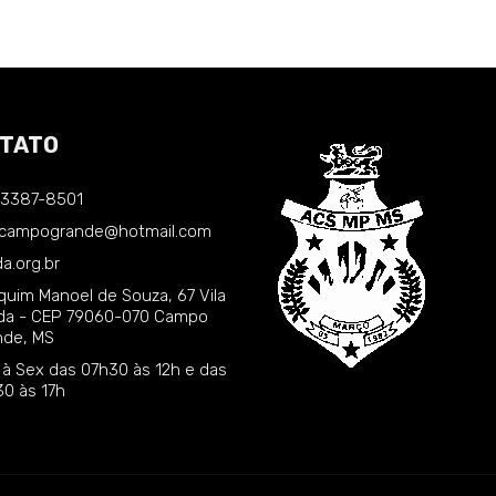
TATO
) 3387-8501
.campogrande@hotmail.com
a.org.br
quim Manoel de Souza, 67 Vila
nda - CEP 79060-070 Campo
nde, MS
 à Sex das 07h30 às 12h e das
30 às 17h