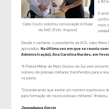
e 82 b
O anún
conto
Cabo Couto solicitou convocação à titular
novo c
da SAD. (Foto: Arquivo)
soldad
Desde o certame, o presidente da ACS, cabo Mario 
aprovados.
Na última vez em que se reuniu com 
Administração), Ana Carolina Nardes, em fever
“A Polícia Militar de Mato Grosso do Sul vem encon
número de policiais militares transferidos para a 
na pasta
“Considerando que existe um número expressivo d
para formação de novos policiais militares”, finalizou.
Jeozadaque Garcia