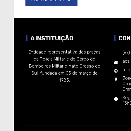
A INSTITUIÇÃO
CON
Entidade representativa dos praças
(67
da Polícia Militar e do Corpo de
acs
Bombeiros Militar e Mato Grosso do
rond
Sul, fundada em 05 de março de
Joa
1985.
Oli
Gra
Seg
13h