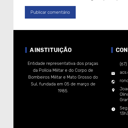
A INSTITUIÇÃO
CON
Entidade representativa dos praças
(67
da Polícia Militar e do Corpo de
acs
Bombeiros Militar e Mato Grosso do
rond
Sul, fundada em 05 de março de
Joa
1985.
Oli
Gra
Seg
13h