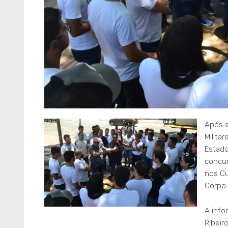
Após a
Milita
Estado
concur
nos Cu
Corpo
A info
Ribeir