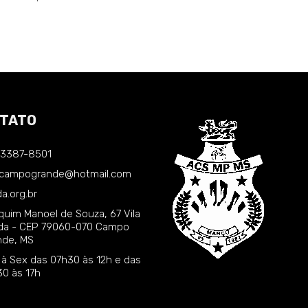
TATO
) 3387-8501
.campogrande@hotmail.com
a.org.br
quim Manoel de Souza, 67 Vila
nda - CEP 79060-070 Campo
nde, MS
 à Sex das 07h30 às 12h e das
30 às 17h