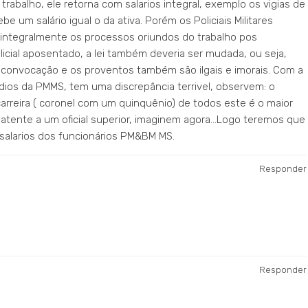
rabalho, ele retorna com salarios integral, exemplo os vigias de
 um salário igual o da ativa. Porém os Policiais Militares
ntegralmente os processos oriundos do trabalho pos
licial aposentado, a lei também deveria ser mudada, ou seja,
a convocação e os proventos também são ilgais e imorais. Com a
ídios da PMMS, tem uma discrepância terrivel, observem: o
carreira ( coronel com um quinquênio) de todos este é o maior
patente a um oficial superior, imaginem agora…Logo teremos que
e salarios dos funcionários PM&BM MS.
Responder
Responder