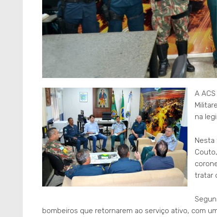
A ACS 
Milita
na leg
Nesta 
Couto,
corone
tratar
Segund
bombeiros que retornarem ao serviço ativo, com 