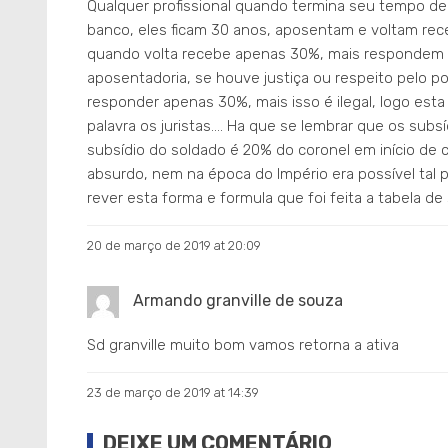
Qualquer profissional quando termina seu tempo de t
banco, eles ficam 30 anos, aposentam e voltam recebe
quando volta recebe apenas 30%, mais respondem i
aposentadoria, se houve justiça ou respeito pelo po
responder apenas 30%, mais isso é ilegal, logo est
palavra os juristas…. Ha que se lembrar que os subs
subsídio do soldado é 20% do coronel em início de 
absurdo, nem na época do Império era possível tal 
rever esta forma e formula que foi feita a tabela d
20 de março de 2019 at 20:09
Armando granville de souza
Sd granville muito bom vamos retorna a ativa
23 de março de 2019 at 14:39
DEIXE UM COMENTÁRIO