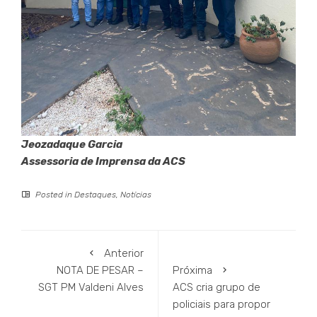
Jeozadaque Garcia
Assessoria de Imprensa da ACS
Posted in
Destaques
,
Notícias
Anterior
NOTA DE PESAR –
Próxima
SGT PM Valdeni Alves
ACS cria grupo de
policiais para propor