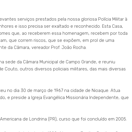
tes serviços prestados pela nossa gloriosa Polícia Militar à
ores e isso precisa ser exaltado e reconhecido. Esta Casa,
 nomes que, ao receberem essa homenagem, recebem por toda
am, que correm riscos, que se expõem, em prol de uma
ente da Câmara, vereador Prof. João Rocha.
o”, na sede da Câmara Municipal de Campo Grande, e reuniu
 Couto, outros diversos policiais militares, das mais diversas
ceu no dia 30 de março de 1967 na cidade de Nioaque. Atua
o, e preside a Igreja Evangélica Missionária Independente, que
Americana de Londrina (PR), curso que foi concluído em 2005.