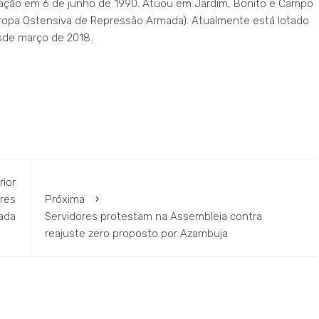
rporação em 6 de junho de 1990. Atuou em Jardim, Bonito e Campo
(Tropa Ostensiva de Repressão Armada). Atualmente está lotado
sde março de 2018.
rior
ares
Próxima
cada
Servidores protestam na Assembleia contra
reajuste zero proposto por Azambuja