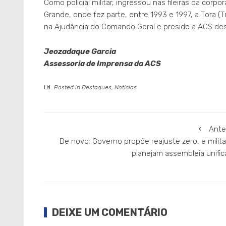
Como policial militar, ingressou nas fileiras da co
Grande, onde fez parte, entre 1993 e 1997, a Tora 
na Ajudância do Comando Geral e preside a ACS de
Jeozadaque Garcia
Assessoria de Imprensa da ACS
Posted in
Destaques
,
Notícias
Ante
De novo: Governo propõe reajuste zero, e milit
planejam assembleia unifi
DEIXE UM COMENTÁRIO