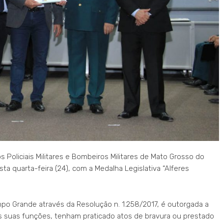
 Policiais Militares e Bombeiros Militares de Mato Grosso do
ta quarta-feira (24), com a Medalha Legislativa “Alferes
po Grande através da Resolução n. 1.258/2017, é outorgada a
as suas funções, tenham praticado atos de bravura ou prestado