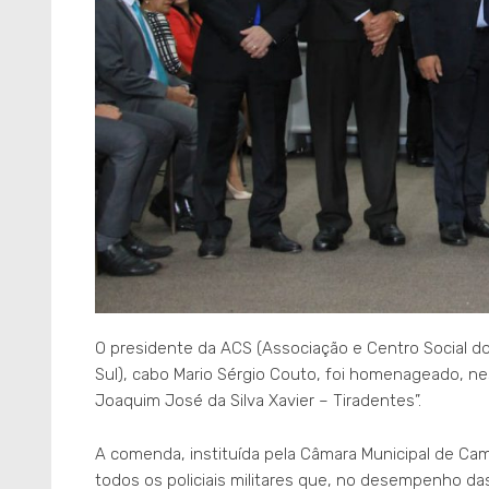
O presidente da ACS (Associação e Centro Social dos
Sul), cabo Mario Sérgio Couto, foi homenageado, nes
Joaquim José da Silva Xavier – Tiradentes”.
A comenda, instituída pela Câmara Municipal de Cam
todos os policiais militares que, no desempenho d