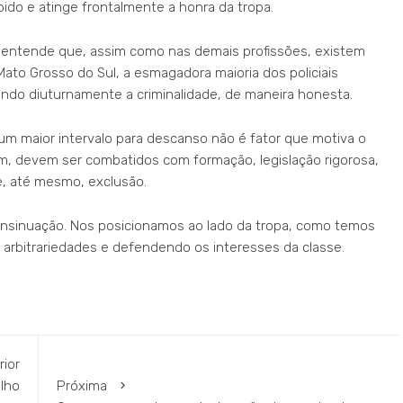
ido e atinge frontalmente a honra da tropa.
entende que, assim como nas demais profissões, existem
e Mato Grosso do Sul, a esmagadora maioria dos policiais
do diuturnamente a criminalidade, de maneira honesta.
 um maior intervalo para descanso não é fator que motiva o
am, devem ser combatidos com formação, legislação rigorosa,
 e, até mesmo, exclusão.
insinuação. Nos posicionamos ao lado da tropa, como temos
rbitrariedades e defendendo os interesses da classe.
rior
lho
Próxima