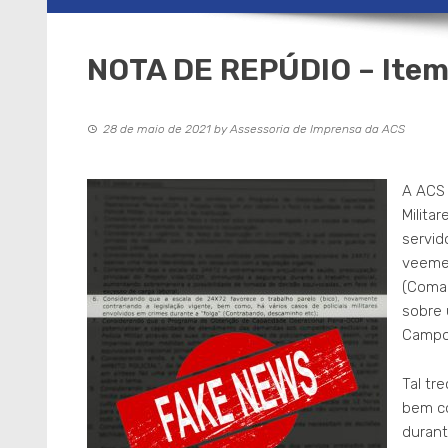
NOTA DE REPÚDIO – Item
28 de maio de 2021
by
Assessoria de Imprensa da ACS
A ACS 
Milita
servid
veemen
(Coman
sobre 
Campo
Tal tr
bem co
durant