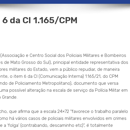
 6 da CI 1.165/CPM
(Associação e Centro Social dos Policiais Militares e Bombeiros
res de Mato Grosso do Sul), principal entidade representativa dos
ores militares do Estado, vem a público repudiar, de maneira
te, o item 6 da CI (Comunicação Interna) 1.165/21, do CPM
do de Policiamento Metropolitano), documento que versa
uma possível alteração na escala de serviço da Polícia Militar em
 Grande.
echo, que afirma que a escala 24×72 “favorece o trabalho paralelo
mo há vários casos de policiais militares envolvidos em crimes
e a ‘folga’ (contrabando, descaminho etc)”, é totalmente