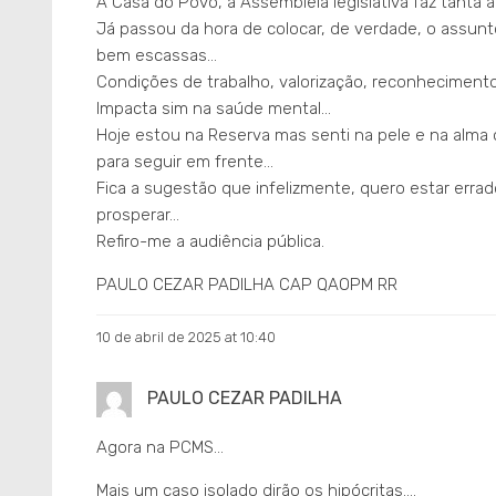
A Casa do Povo, a Assembléia legislativa faz tanta
Já passou da hora de colocar, de verdade, o assunto
bem escassas…
Condições de trabalho, valorização, reconheciment
Impacta sim na saúde mental…
Hoje estou na Reserva mas senti na pele e na alma o
para seguir em frente…
Fica a sugestão que infelizmente, quero estar erra
prosperar…
Refiro-me a audiência pública.
PAULO CEZAR PADILHA CAP QAOPM RR
10 de abril de 2025 at 10:40
PAULO CEZAR PADILHA
Agora na PCMS…
Mais um caso isolado dirão os hipócritas….