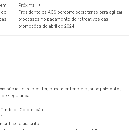
s em
Próxima
 de
Presidente da ACS percorre secretarias para agilizar
ças
processos no pagamento de retroativos das
promoções de abril de 2024
a pública para debater, buscar entender e ,principalmente ,
as de segurança…
o Cmdo da Corporação…
?
om ênfase o assunto…