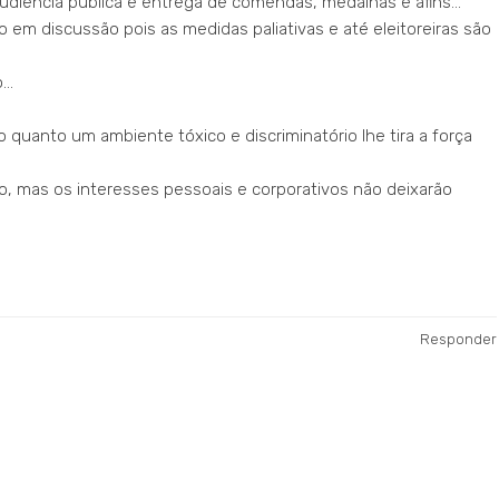
 audiência pública e entrega de comendas, medalhas e afins…
 em discussão pois as medidas paliativas e até eleitoreiras são
o…
 quanto um ambiente tóxico e discriminatório lhe tira a força
do, mas os interesses pessoais e corporativos não deixarão
Responder