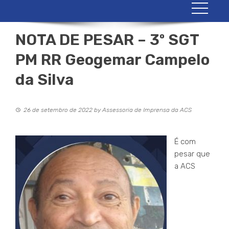
NOTA DE PESAR – 3º SGT
PM RR Geogemar Campelo
da Silva
26 de setembro de 2022
by
Assessoria de Imprensa da ACS
É com
pesar que
a ACS