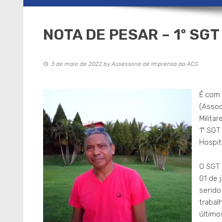
NOTA DE PESAR – 1º SGT 
3 de maio de 2022
by
Assessoria de Imprensa da ACS
É com 
(Assoc
Milita
1º SGT
Hospit
O SGT 
01 de 
sendo 
trabal
último