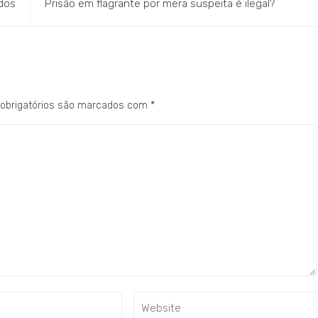
dos
Prisão em flagrante por mera suspeita é ilegal?
obrigatórios são marcados com
*