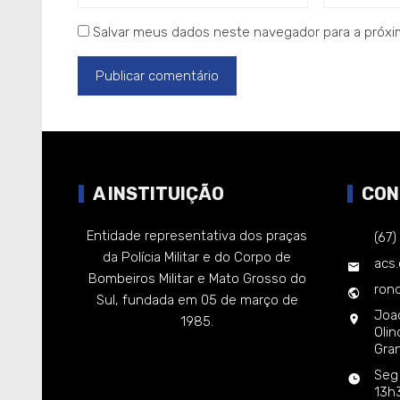
Salvar meus dados neste navegador para a próxi
A INSTITUIÇÃO
CON
Entidade representativa dos praças
(67
da Polícia Militar e do Corpo de
acs
Bombeiros Militar e Mato Grosso do
rond
Sul, fundada em 05 de março de
Joa
1985.
Oli
Gra
Seg
13h