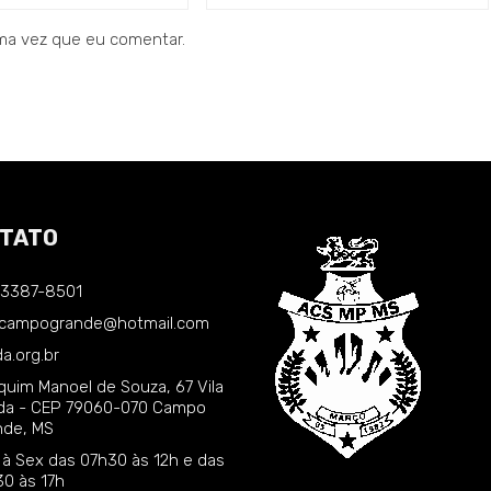
ma vez que eu comentar.
TATO
) 3387-8501
.campogrande@hotmail.com
a.org.br
quim Manoel de Souza, 67 Vila
nda - CEP 79060-070 Campo
nde, MS
 à Sex das 07h30 às 12h e das
30 às 17h