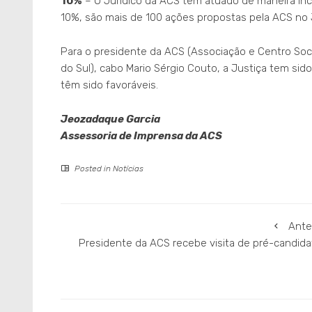
10%
– O Jurídico da ACS tem atuado de maneira in
10%, são mais de 100 ações propostas pela ACS no Ju
Para o presidente da ACS (Associação e Centro Socia
do Sul), cabo Mario Sérgio Couto, a Justiça tem sid
têm sido favoráveis.
Jeozadaque Garcia
Assessoria de Imprensa da ACS
Posted in
Notícias
Ante
Presidente da ACS recebe visita de pré-candida