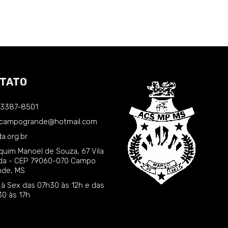
TATO
) 3387-8501
.campogrande@hotmail.com
a.org.br
quim Manoel de Souza, 67 Vila
nda - CEP 79060-070 Campo
nde, MS
 à Sex das 07h30 às 12h e das
30 às 17h