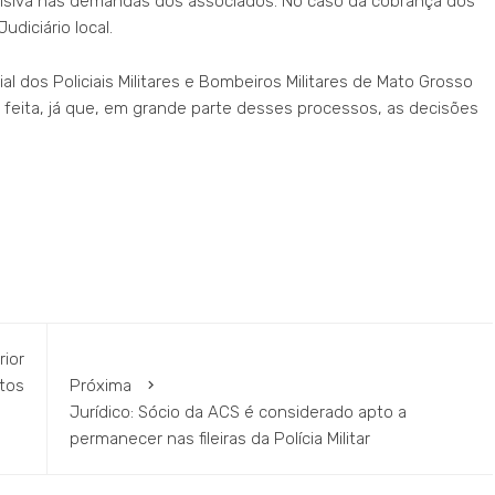
cisiva nas demandas dos associados. No caso da cobrança dos
diciário local.
l dos Policiais Militares e Bombeiros Militares de Mato Grosso
o feita, já que, em grande parte desses processos, as decisões
rior
tos
Próxima
Jurídico: Sócio da ACS é considerado apto a
permanecer nas fileiras da Polícia Militar