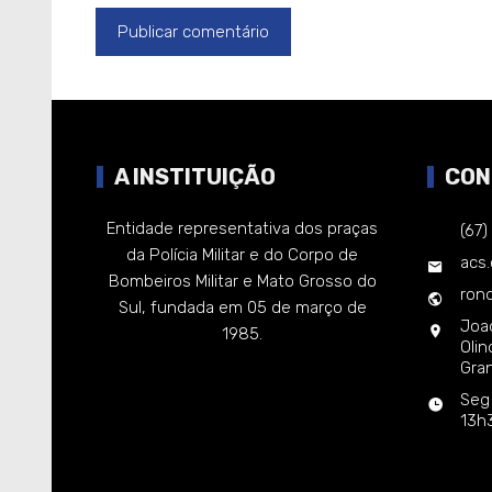
A INSTITUIÇÃO
CON
Entidade representativa dos praças
(67
da Polícia Militar e do Corpo de
acs
Bombeiros Militar e Mato Grosso do
rond
Sul, fundada em 05 de março de
Joa
1985.
Oli
Gra
Seg
13h