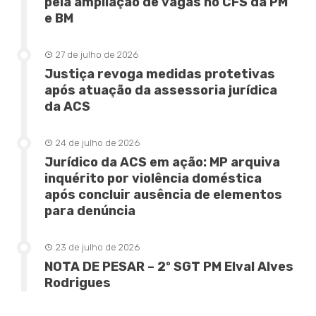
pela ampliação de vagas no CFS da PM
e BM
27 de julho de 2026
Justiça revoga medidas protetivas
após atuação da assessoria jurídica
da ACS
24 de julho de 2026
Jurídico da ACS em ação: MP arquiva
inquérito por violência doméstica
após concluir ausência de elementos
para denúncia
23 de julho de 2026
NOTA DE PESAR – 2º SGT PM Elval Alves
Rodrigues