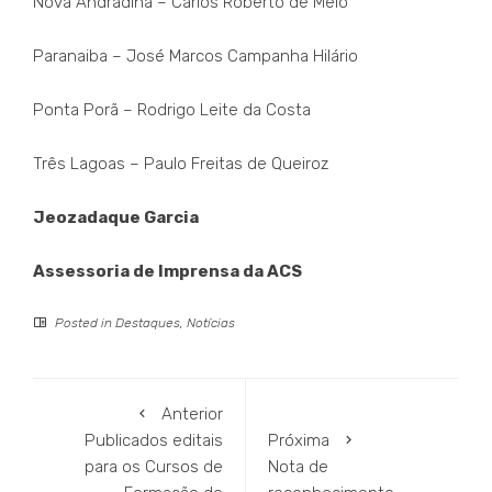
Nova Andradina – Carlos Roberto de Melo
Paranaiba – José Marcos Campanha Hilário
Ponta Porã – Rodrigo Leite da Costa
Três Lagoas – Paulo Freitas de Queiroz
Jeozadaque Garcia
Assessoria de Imprensa da ACS
Posted in
Destaques
,
Notícias
Anterior
Publicados editais
Próxima
para os Cursos de
Nota de