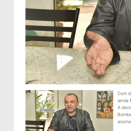
Com dé
ainda 
A deci
Bombei
aciona