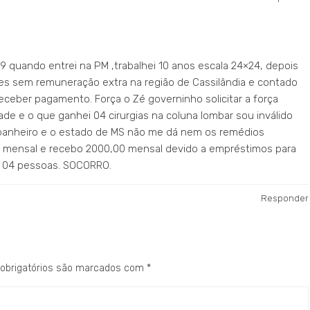
 quando entrei na PM ,trabalhei 10 anos escala 24×24, depois
ses sem remuneração extra na região de Cassilândia e contado
eceber pagamento. Força o Zé governinho solicitar a força
ade e o que ganhei 04 cirurgias na coluna lombar sou inválido
o banheiro e o estado de MS não me dá nem os remédios
 mensal e recebo 2000,00 mensal devido a empréstimos para
r 04 pessoas. SOCORRO.
Responder
obrigatórios são marcados com
*