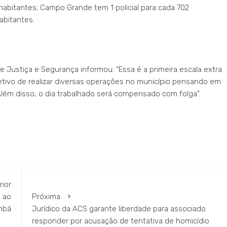
 habitantes; Campo Grande tem 1 policial para cada 702
abitantes.
de Justiça e Segurança informou: “Essa é a primeira escala extra
jetivo de realizar diversas operações no município pensando em
ém disso, o dia trabalhado será compensado com folga”.
rior
a ao
Próxima
umbá
Jurídico da ACS garante liberdade para associado
responder por acusação de tentativa de homicídio