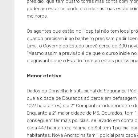
presídio, que tem quatro torres mas conta com moni
poderiam estar coibindo o crime nas ruas estão c
melhores.
Os agentes que estão no Hospital não tem local p
quando precisam ir ao banheiro precisam pedir lice
Lima, o Governo do Estado prevê cerca de 300 novos
“Mesmo assim a previsão é de que o curso inicie no 
o agravante que o Estado formará esses profissionai
Menor efetivo
Dados do Conselho Institucional de Segurança Púb
que a cidade de Dourados só perde em defasagem pol
1027 habitantes) e a 2ª Companhia Independente de Pol
Enquanto a 2ª maior cidade de MS, Dourados, tem 1 p
conseguem ter mais policiais, se levado em conta o 
cada 447 habitantes; Fátima do Sul tem 1 policial par
habitantes; Nova Andradina tem 1 policial para cada 