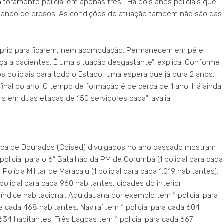
toramento policial em apenas três. “Há dois anos policiais que
uidando de presos. As condições de atuação também não são das
róprio para ficarem, nem acomodação. Permanecem em pé e
nça a pacientes. É uma situação desgastante”, explica. Conforme
 policiais para todo o Estado, uma espera que já dura 2 anos.
final do ano. O tempo de formação é de cerca de 1 ano. Há ainda
s em duas etapas de 150 servidores cada”, avalia.
lica de Dourados (Coised) divulgados no ano passado mostram
icial para o 6º Batalhão da PM de Corumbá (1 policial para cada
ícia Militar de Maracaju (1 policial para cada 1.019 habitantes).
olicial para cada 960 habitantes, cidades do interior
índice habitacional. Aquidauana por exemplo tem 1 policial para
a cada 468 habitantes. Naviraí tem 1 policial para cada 604
634 habitantes; Três Lagoas tem 1 policial para cada 667