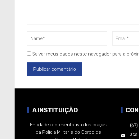
Salvar meus dados neste navegador para a próxi
A INSTITUIÇÃO
CON
Entidade representativa dos praças
(67
da Polícia Militar e do Corpo de
acs