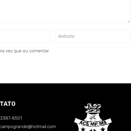
ma vez que eu comentar.
TATO
) 3387-8501
.campogrande@hotmail.com