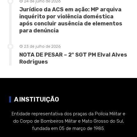
24 de julho de 2026
Jurídico da ACS em ação: MP arquiva
inquérito por violência doméstica
após concluir ausência de elementos
para denúncia
23 de julho de 2026
NOTA DE PESAR – 2º SGT PM Elval Alves
Rodrigues
A INSTITUIÇÃO
Entidade representativa dos praças da Polícia Militar e
do Corpo de Bombeiros Militar e Mato Grosso do Sul,
fundada em 05 de março de 1985.