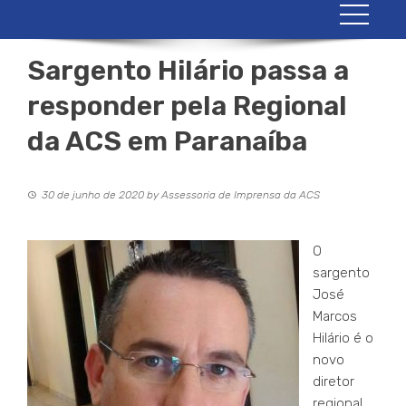
Sargento Hilário passa a
responder pela Regional
da ACS em Paranaíba
30 de junho de 2020
by
Assessoria de Imprensa da ACS
O
sargento
José
Marcos
Hilário é o
novo
diretor
regional