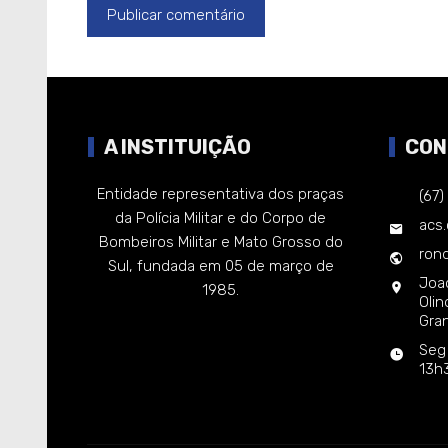
A INSTITUIÇÃO
CON
Entidade representativa dos praças
(67
da Polícia Militar e do Corpo de
acs
Bombeiros Militar e Mato Grosso do
rond
Sul, fundada em 05 de março de
Joa
1985.
Oli
Gra
Seg
13h