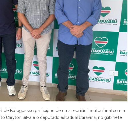
nal de Bataguassu participou de uma reunião institucional com a
eito Cleyton Silva e o deputado estadual Caravina, no gabinete