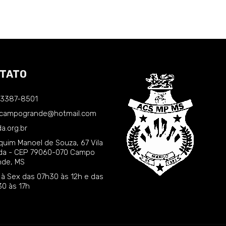
TATO
) 3387-8501
.campogrande@hotmail.com
a.org.br
quim Manoel de Souza, 67 Vila
nda - CEP 79060-070 Campo
nde, MS
 à Sex das 07h30 às 12h e das
30 às 17h