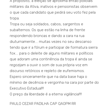
A propósito, a eleição se aproxima então policiais
militares da Ativa, inativos e pensionistas observem
o que cada candidato que pedirá seu voto fez pela
tropa.
Tropa ou seja soldados, cabos, sargentos e
subalternos. Os que estão na linha de frente
respondendo broncas e dando a cara na rua
diuturnamente…. muitas vezes no seu descanso
tendo que ir a fórum e participar de formatura sierra
fox…. para o deleite de alguns militares e políticos
que adoram uma continência da tropa é ainda se
regozijam a ouvir o som de sua própria voz em
discurso retóricos e repleto de eufemismos.
Espero sinceramente que na data base haja o
mínimo de decência e vergonha na cara por parte do
Executivo Estadual!!!
O preço da liberdade é a eterna vigilância!!!!
PAULO CEZAR PADILHA CAP QAOPM RR