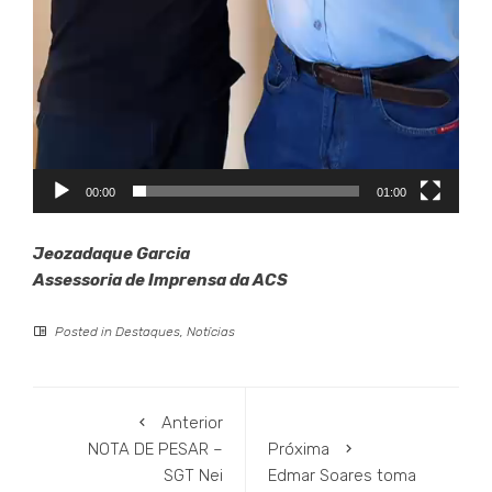
00:00
01:00
Jeozadaque Garcia
Assessoria de Imprensa da ACS
Posted in
Destaques
,
Notícias
Anterior
NOTA DE PESAR –
Próxima
SGT Nei
Edmar Soares toma