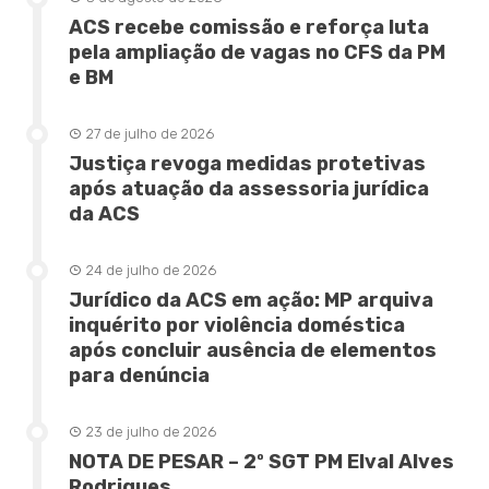
ACS recebe comissão e reforça luta
pela ampliação de vagas no CFS da PM
e BM
27 de julho de 2026
Justiça revoga medidas protetivas
após atuação da assessoria jurídica
da ACS
24 de julho de 2026
Jurídico da ACS em ação: MP arquiva
inquérito por violência doméstica
após concluir ausência de elementos
para denúncia
23 de julho de 2026
NOTA DE PESAR – 2º SGT PM Elval Alves
Rodrigues