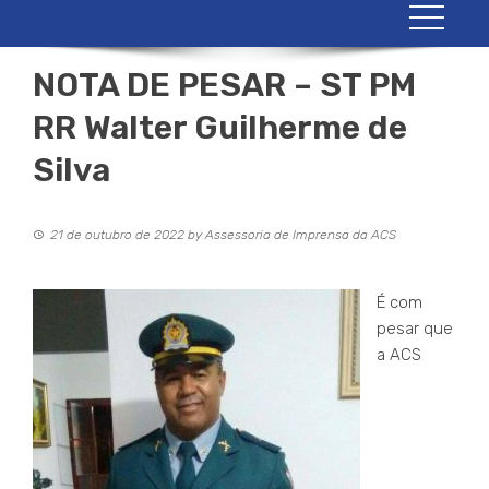
NOTA DE PESAR – ST PM
RR Walter Guilherme de
Silva
21 de outubro de 2022
by
Assessoria de Imprensa da ACS
É com
pesar que
a ACS