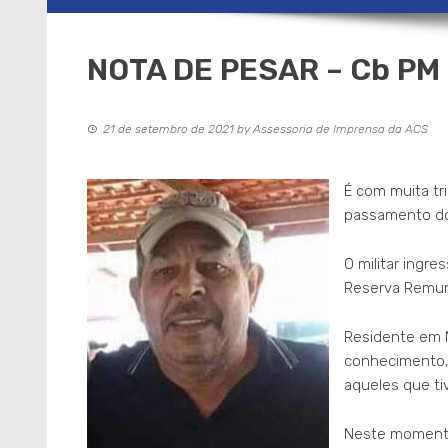
NOTA DE PESAR – Cb PM 
21 de setembro de 2021
by
Assessoria de Imprensa da ACS
É com muita tri
passamento do
O militar ingr
Reserva Remun
Residente em N
conhecimento, 
aqueles que ti
Neste momento