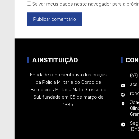
Salvar meus dados neste navegador para a próxi
A INSTITUIÇÃO
CON
Entidade representativa dos praças
(67
da Polícia Militar e do Corpo de
acs
Bombeiros Militar e Mato Grosso do
rond
Sul, fundada em 05 de março de
Joa
1985.
Oli
Gra
Seg
13h