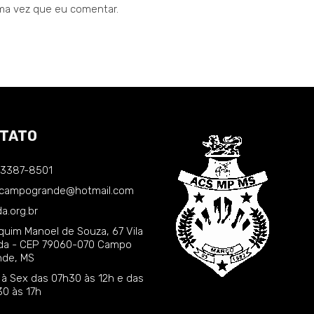
ma vez que eu comentar.
TATO
) 3387-8501
.campogrande@hotmail.com
a.org.br
quim Manoel de Souza, 67 Vila
nda - CEP 79060-070 Campo
nde, MS
 à Sex das 07h30 às 12h e das
30 às 17h