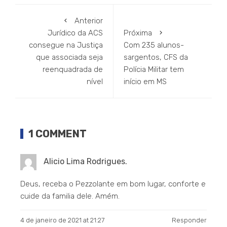
Anterior
Jurídico da ACS
Próxima
consegue na Justiça
Com 235 alunos-
que associada seja
sargentos, CFS da
reenquadrada de
Polícia Militar tem
nível
início em MS
1 COMMENT
Alicio Lima Rodrigues.
Deus, receba o Pezzolante em bom lugar, conforte e
cuide da familia dele. Amém.
4 de janeiro de 2021 at 21:27
Responder