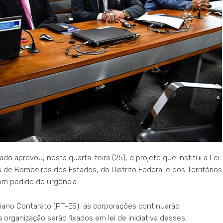
o aprovou, nesta quarta-feira (25), o projeto que institui a Lei
s de Bombeiros dos Estados, do Distrito Federal e dos Territórios
com pedido de urgência.
iano Contarato (PT-ES), as corporações continuarão
organização serão fixados em lei de iniciativa desses