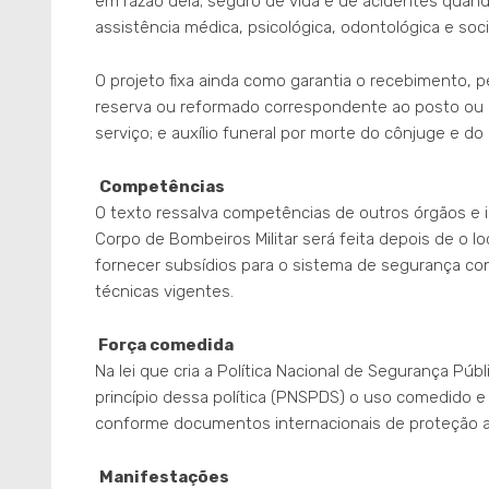
em razão dela; seguro de vida e de acidentes quand
assistência médica, psicológica, odontológica e soci
O projeto fixa ainda como garantia o recebimento, p
reserva ou reformado correspondente ao posto ou 
serviço; e auxílio funeral por morte do cônjuge e d
Competências
O texto ressalva competências de outros órgãos e in
Corpo de Bombeiros Militar será feita depois de o lo
fornecer subsídios para o sistema de segurança con
técnicas vigentes.
Força comedida
Na lei que cria a Política Nacional de Segurança Públ
princípio dessa política (PNSPDS) o uso comedido e
conforme documentos internacionais de proteção aos
Manifestações