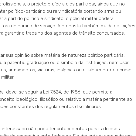
fissionais, o projeto proíbe a eles participar, ainda que no
ter político-partidário ou reivindicatória portando arma ou
 a partido político e sindicato, o policial militar poderá
 fora do horário de serviço. A proposta também muda definições
a garantir o trabalho dos agentes de trânsito concursados.
 sua opinião sobre matéria de natureza político partidária,
, a patente, graduação ou o símbolo da instituição, nem usar,
, armamentos, viaturas, insígnias ou qualquer outro recurso
militar.
a, deve-se seguir a Lei 7.524, de 1986, que permite a
nceito ideológico, filosófico ou relativo a matéria pertinente ao
ões constantes dos regulamentos disciplinares.
, o interessado não pode ter antecedentes penais dolosos
lação do respectivo ente federado. Ele deverá ser aprovado em