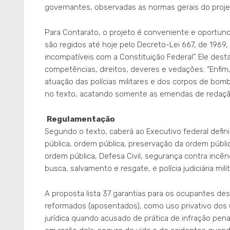
governantes, observadas as normas gerais do proj
Para Contarato, o projeto é conveniente e oportuno.
são regidos até hoje pelo Decreto-Lei 667, de 196
incompatíveis com a Constituição Federal”. Ele desta
competências, direitos, deveres e vedações. “Enfim, 
atuação das polícias militares e dos corpos de bomb
no texto, acatando somente as emendas de redaçã
Regulamentação
Segundo o texto, caberá ao Executivo federal defi
pública, ordem pública, preservação da ordem pública
ordem pública, Defesa Civil, segurança contra incê
busca, salvamento e resgate, e polícia judiciária milit
A proposta lista 37 garantias para os ocupantes de
reformados (aposentados), como uso privativo dos un
jurídica quando acusado de prática de infração penal