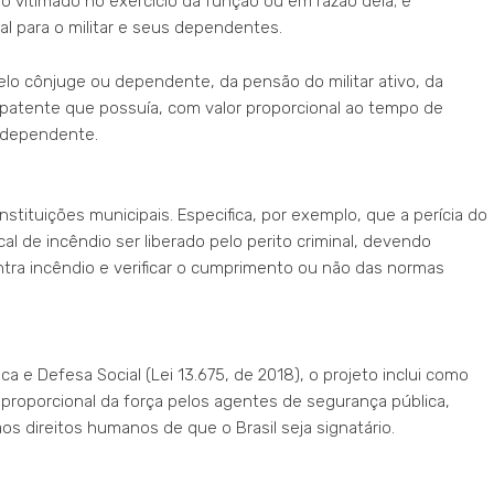
o vitimado no exercício da função ou em razão dela; e
al para o militar e seus dependentes.
elo cônjuge ou dependente, da pensão do militar ativo, da
patente que possuía, com valor proporcional ao tempo de
o dependente.
stituições municipais. Especifica, por exemplo, que a perícia do
cal de incêndio ser liberado pelo perito criminal, devendo
tra incêndio e verificar o cumprimento ou não das normas
ica e Defesa Social (Lei 13.675, de 2018), o projeto inclui como
 proporcional da força pelos agentes de segurança pública,
 direitos humanos de que o Brasil seja signatário.