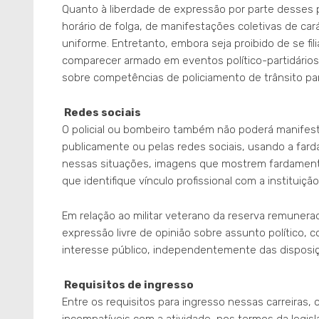
Quanto à liberdade de expressão por parte desses pro
horário de folga, de manifestações coletivas de cará
uniforme. Entretanto, embora seja proibido de se filiar
comparecer armado em eventos político-partidários
sobre competências de policiamento de trânsito par
Redes sociais
O policial ou bombeiro também não poderá manifestar
publicamente ou pelas redes sociais, usando a farda
nessas situações, imagens que mostrem fardamentos
que identifique vínculo profissional com a instituição 
Em relação ao militar veterano da reserva remunerad
expressão livre de opinião sobre assunto político, co
interesse público, independentemente das disposiç
Requisitos de ingresso
Entre os requisitos para ingresso nessas carreiras
incompatíveis com a atividade, nos termos da legis