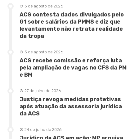
5 de agosto de 2026
ACS contesta dados divulgados pelo
G1 sobre salários da PMMS e diz que
levantamento não retrata realidade
da tropa
3 de agosto de 2026
ACS recebe comissão e reforça luta
pela ampliação de vagas no CFS da PM
e BM
27 de julho de 2026
Justiça revoga medidas protetivas
após atuação da assessoria jurídica
da ACS
24 de julho de 2026
Jurídico da ACS em ação: MP arquiva