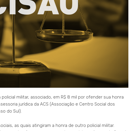
olicial militar, associado, em R$ 8 mil por ofender sua honra
ssessoria jurídica da ACS (Associação e Centro Social dos
sso do Sul).
iais, as quais atingiram a honra de outro policial militar.