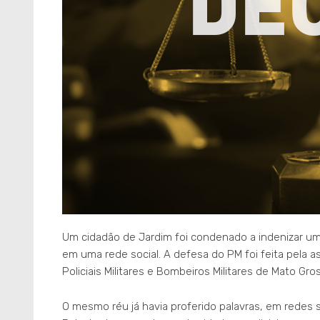
Um cidadão de Jardim foi condenado a indenizar um p
em uma rede social. A defesa do PM foi feita pela a
Policiais Militares e Bombeiros Militares de Mato Gro
O mesmo réu já havia proferido palavras, em redes soc