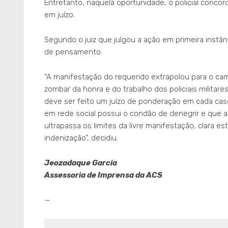
Entretanto, naquela oportunidade, o policial conco
em juízo.
Segundo o juiz que julgou a ação em primeira instâ
de pensamento.
“A manifestação do requerido extrapolou para o camp
zombar da honra e do trabalho dos policiais militares
deve ser feito um juízo de ponderação em cada ca
em rede social possui o condão de denegrir e que a
ultrapassa os limites da livre manifestação, clara e
indenização”, decidiu.
Jeozadaque Garcia
Assessoria de Imprensa da ACS
—