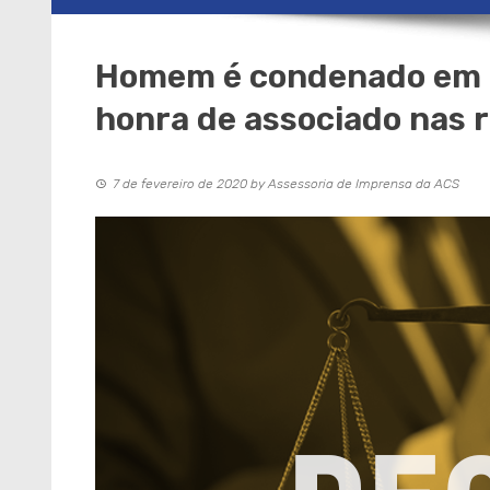
Homem é condenado em d
honra de associado nas r
7 de fevereiro de 2020
by
Assessoria de Imprensa da ACS