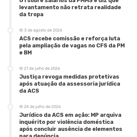
G1 sobre salários da PMMS e diz que
levantamento não retrata realidade
da tropa
3 de agosto de 2026
ACS recebe comissão e reforça luta
pela ampliação de vagas no CFS da PM
e BM
27 de julho de 2026
Justiça revoga medidas protetivas
após atuação da assessoria jurídica
da ACS
24 de julho de 2026
Jurídico da ACS em ação: MP arquiva
inquérito por violência doméstica
após concluir ausência de elementos
para denúncia