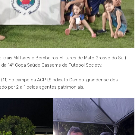
iciais Militares e Bombeiros Militares de Mato Grosso do Sul)
s da 14ª Copa Saúde Cassems de Futebol Society.
ra (11) no campo da ACP (Sindicato Campo-grandense dos
ado por 2 a 1 pelos agentes patrimoniais.