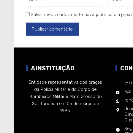
Salvar meus dados neste navegador para a próxi
A INSTITUIÇÃO
CON
Entidade representativa dos praças
(67
da Polícia Militar e do Corpo de
acs
Bombeiros Militar e Mato Grosso do
rond
Sul, fundada em 05 de março de
Joa
1985.
Oli
Gra
Seg