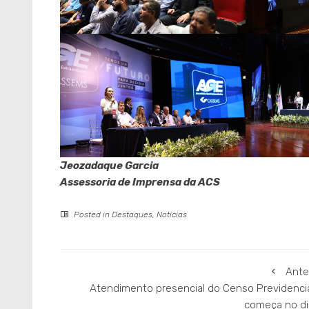
Jeozadaque Garcia
Assessoria de Imprensa da ACS
Posted in
Destaques
,
Notícias
Ante
Atendimento presencial do Censo Previdenciá
começa no dia