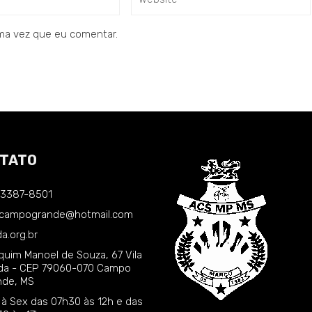
ma vez que eu comentar.
TATO
) 3387-8501
.campogrande@hotmail.com
a.org.br
quim Manoel de Souza, 67 Vila
nda - CEP 79060-070 Campo
nde, MS
 à Sex das 07h30 às 12h e das