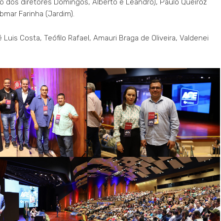
 dos diretores Domingos, Alberto e Leandro), Paulo Queiroz
bmar Farinha (Jardim).
 Luis Costa, Teófilo Rafael, Amauri Braga de Oliveira, Valdenei