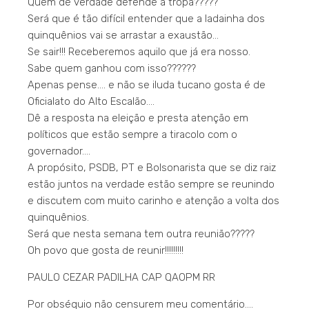
Quem de verdade defende a tropa?????
Será que é tão difícil entender que a ladainha dos
quinquênios vai se arrastar a exaustão…
Se sair!!! Receberemos aquilo que já era nosso.
Sabe quem ganhou com isso??????
Apenas pense…. e não se iluda tucano gosta é de
Oficialato do Alto Escalão….
Dê a resposta na eleição e presta atenção em
políticos que estão sempre a tiracolo com o
governador….
A propósito, PSDB, PT e Bolsonarista que se diz raiz
estão juntos na verdade estão sempre se reunindo
e discutem com muito carinho e atenção a volta dos
quinquênios.
Será que nesta semana tem outra reunião?????
Oh povo que gosta de reunir!!!!!!!!!
PAULO CEZAR PADILHA CAP QAOPM RR
Por obséquio não censurem meu comentário….