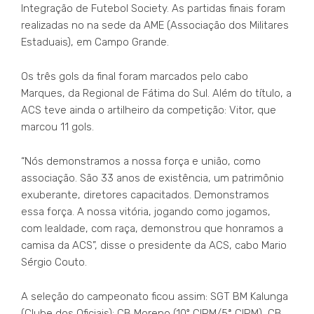
Integração de Futebol Society. As partidas finais foram
realizadas no na sede da AME (Associação dos Militares
Estaduais), em Campo Grande.
Os três gols da final foram marcados pelo cabo
Marques, da Regional de Fátima do Sul. Além do título, a
ACS teve ainda o artilheiro da competição: Vitor, que
marcou 11 gols.
“Nós demonstramos a nossa força e união, como
associação. São 33 anos de existência, um patrimônio
exuberante, diretores capacitados. Demonstramos
essa força. A nossa vitória, jogando como jogamos,
com lealdade, com raça, demonstrou que honramos a
camisa da ACS”, disse o presidente da ACS, cabo Mario
Sérgio Couto.
A seleção do campeonato ficou assim: SGT BM Kalunga
(Clube dos Oficiais); CB Moreno (10º CIPM/5ª CIPM), CB