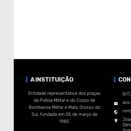
A INSTITUIÇÃO
CON
Entidade representativa dos praças
(67
da Polícia Militar e do Corpo de
acs
Bombeiros Militar e Mato Grosso do
rond
Sul, fundada em 05 de março de
Joa
1985.
Oli
Gra