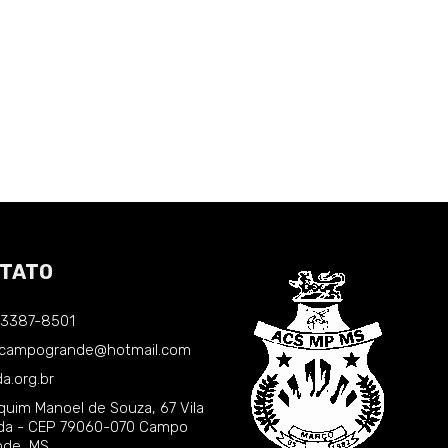
TATO
) 3387-8501
.campogrande@hotmail.com
a.org.br
quim Manoel de Souza, 67 Vila
nda - CEP 79060-070 Campo
nde, MS