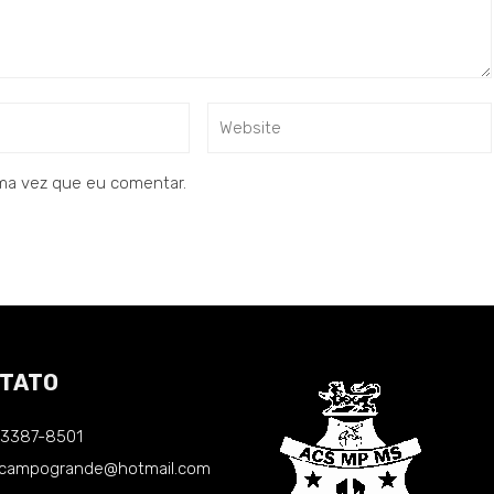
ma vez que eu comentar.
TATO
) 3387-8501
.campogrande@hotmail.com