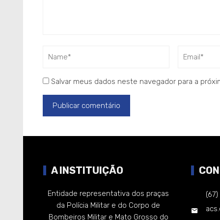
Salvar meus dados neste navegador para a próxi
A INSTITUIÇÃO
CON
Entidade representativa dos praças
(67
da Polícia Militar e do Corpo de
acs
Bombeiros Militar e Mato Grosso do